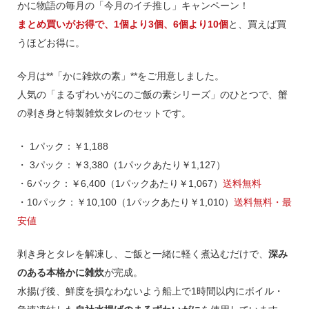
かに物語の毎月の「今月のイチ推し」キャンペーン！
まとめ買いがお得で、1個より3個、6個より10個
と、買えば買
うほどお得に。
今月は**「かに雑炊の素」**をご用意しました。
人気の「まるずわいがにのご飯の素シリーズ」のひとつで、蟹
の剥き身と特製雑炊タレのセットです。
・ 1パック：￥1,188
・ 3パック：￥3,380（1パックあたり￥1,127）
・6パック：￥6,400（1パックあたり￥1,067）
送料無料
・10パック：￥10,100（1パックあたり￥1,010）
送料無料・最
安値
剥き身とタレを解凍し、ご飯と一緒に軽く煮込むだけで、
深み
のある本格かに雑炊
が完成。
水揚げ後、鮮度を損なわないよう船上で1時間以内にボイル・